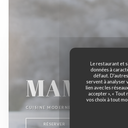
Le restaurant et s
données à caractèr
MAMY
défaut. D'autres
servent à analyser v
lien avec les réseau
accepter », « Tout
vos choix à tout mo
CUISINE MODERNE ET BISTROT AUTHEN
RÉSERVER