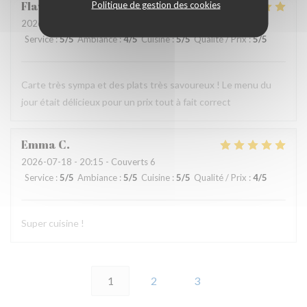
Flavie
P
Politique de gestion des cookies
2026-07-22
- 12:30 - Couverts 2
Service
:
5
/5
Ambiance
:
4
/5
Cuisine
:
5
/5
Qualité / Prix
:
5
/5
Carte très sympa et des plats très savoureux ! Le menu du
jour était délicieux pour un prix tout à fait correct
Emma
C
2026-07-18
- 20:15 - Couverts 6
Service
:
5
/5
Ambiance
:
5
/5
Cuisine
:
5
/5
Qualité / Prix
:
4
/5
Super cuisine !
1
2
3