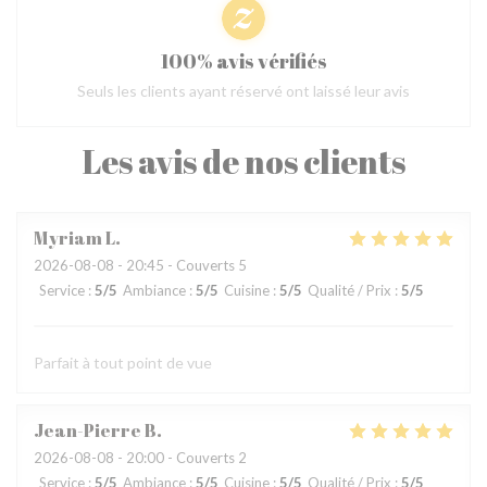
100% avis vérifiés
Seuls les clients ayant réservé ont laissé leur avis
Les avis de nos clients
Myriam
L
2026-08-08
- 20:45 - Couverts 5
Service
:
5
/5
Ambiance
:
5
/5
Cuisine
:
5
/5
Qualité / Prix
:
5
/5
Parfait à tout point de vue
Jean-Pierre
B
2026-08-08
- 20:00 - Couverts 2
Service
:
5
/5
Ambiance
:
5
/5
Cuisine
:
5
/5
Qualité / Prix
:
5
/5