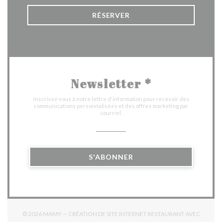
RÉSERVER
Newsletter
*
Inscrivez-vous à notre lettre d'information pour recevoir des
communications personnalisées et des offres marketing par
courriel.
S'ABONNER
© 2026 MAMY — CRÉATION DE SITE INTERNET RESTAURANT AVEC