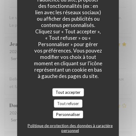
des fonctionnalités (ex : en
lien avec les réseaux sociaux)
Le serveur était aux petits soins et la nourriture excellente.
ou afficher des publicités ou
contenus personnalisés.
Le plat bien garni et un choix de sauces étonnant.
Cliquez sur « Tout accepter »,
« Tout refuser » ou «
Jeanne
B
Personnaliser » pour gérer
vos préférences. Vous pouvez
2026-07-30
- 21:00 - Couverts 2
modifier vos choix à tout
Service
:
5
/5
Ambiance
:
4
/5
Cuisine
:
5
/5
Qualité / Prix
:
5
/5
moment en cliquant sur l'icône
représentant un cookie en bas
à gauche des pages du site.
Belle découverte. On s’est régalé. Les plats étaient délicieux
et fait maison. On valide
Tout accepter
Tout refuser
Dominique
V
2026-07-24
- 19:00 - Couverts 2
Personnaliser
Service
:
5
/5
Ambiance
:
5
/5
Cuisine
:
3
/5
Qualité / Prix
:
3
/5
Politique de protection des données à caractère
personnel