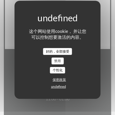
经营类型
现代美食和地道的小酒馆
服务
这个网站使用cookie， 并让您
团体餐, 鸡尾酒酒吧
可以控制想要激活的内容。
好的，全部接受
禁用
营业时间
个性化
保密政策
undefined
星
-
星
11:00 - 01:00