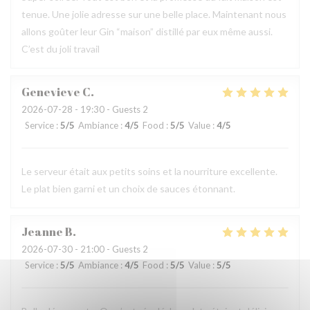
tenue. Une jolie adresse sur une belle place. Maintenant nous
allons goûter leur Gin “maison” distillé par eux même aussi.
C’est du joli travail
Genevieve
C
2026-07-28
- 19:30 - Guests 2
Service
:
5
/5
Ambiance
:
4
/5
Food
:
5
/5
Value
:
4
/5
Le serveur était aux petits soins et la nourriture excellente.
Le plat bien garni et un choix de sauces étonnant.
Jeanne
B
2026-07-30
- 21:00 - Guests 2
Service
:
5
/5
Ambiance
:
4
/5
Food
:
5
/5
Value
:
5
/5