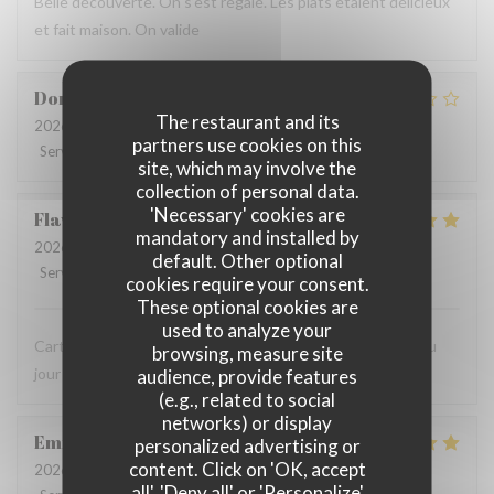
Belle découverte. On s’est régalé. Les plats étaient délicieux
et fait maison. On valide
Dominique
V
The restaurant and its
2026-07-24
- 19:00 - Guests 2
partners use cookies on this
Service
:
5
/5
Ambiance
:
5
/5
Food
:
3
/5
Value
:
3
/5
site, which may involve the
collection of personal data.
'Necessary' cookies are
Flavie
P
mandatory and installed by
2026-07-22
- 12:30 - Guests 2
default. Other optional
Service
:
5
/5
Ambiance
:
4
/5
Food
:
5
/5
Value
:
5
/5
cookies require your consent.
These optional cookies are
used to analyze your
Carte très sympa et des plats très savoureux ! Le menu du
browsing, measure site
jour était délicieux pour un prix tout à fait correct
audience, provide features
(e.g., related to social
networks) or display
Emma
C
personalized advertising or
content. Click on 'OK, accept
2026-07-18
- 20:15 - Guests 6
all', 'Deny all' or 'Personalize'