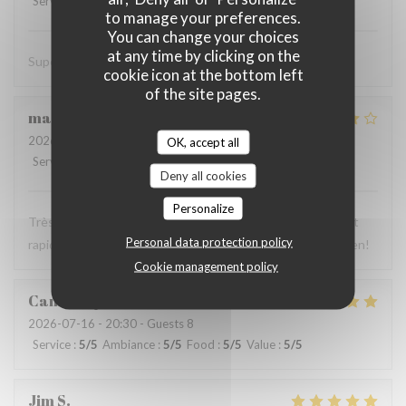
Service
:
5
/5
Ambiance
:
5
/5
Food
:
5
/5
Value
:
4
/5
to manage your preferences.
You can change your choices
at any time by clicking on the
Super cuisine !
cookie icon at the bottom left
of the site pages.
marianne
H
2026-07-17
- 21:15 - Guests 5
OK, accept all
Service
:
4
/5
Ambiance
:
4
/5
Food
:
5
/5
Value
:
5
/5
Deny all cookies
Personalize
Très bonne nourriture, copieux et savoureux. Le service et
Personal data protection policy
rapide mais pas très chaleureux! Le restaurant est très bien!
Cookie management policy
Camille
Q
2026-07-16
- 20:30 - Guests 8
Service
:
5
/5
Ambiance
:
5
/5
Food
:
5
/5
Value
:
5
/5
Jim
S