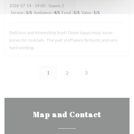
2026-07-14
- 19:00 - Guests 2
Service
:
5
/5
Ambiance
:
4
/5
Food
:
5
/5
Value
:
5
/5
Delicious and interesting food! Great happy hour, lower
prices for cocktails. The wait staff were fantastic and very
hard working.
1
2
3
Map and Contact