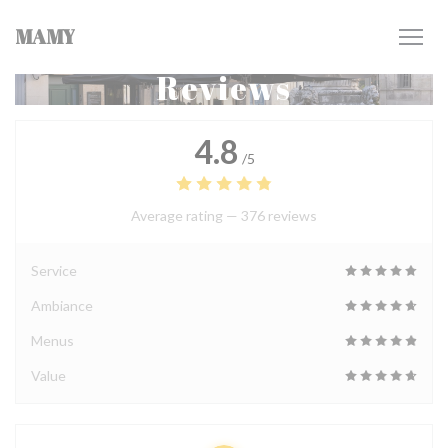
Personalizing your cookie choices
MAMY
Reviews
4.8
/5
Average rating —
376 reviews
Service
Ambiance
Menus
Value